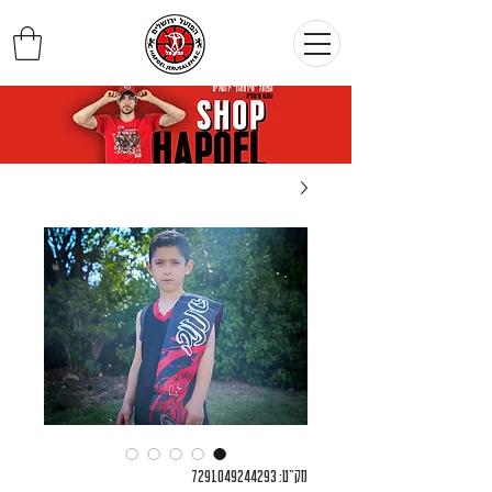
מק"ט: 7291049244293