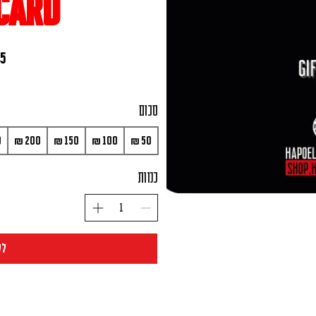
 Card
סכום
כמות
לק