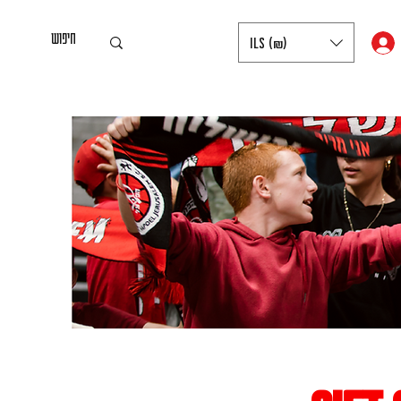
ILS (₪)