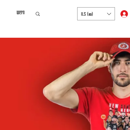
ILS (₪)