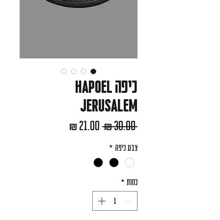
כיפה Hapoel
Jerusalem
מחיר
מחיר
 ‏30.00 ‏₪ 
רגיל
מבצע
צבע כיפה
*
כמות
*