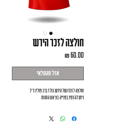
חולצה לזכר הירש
מחיר
אזל מהמלאי
חולצה לזכרו של הירש גולדברג פולין ז״ל
ניתן להזמין בפנייה בצ׳אט החנות