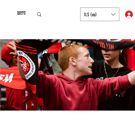
ILS (₪)