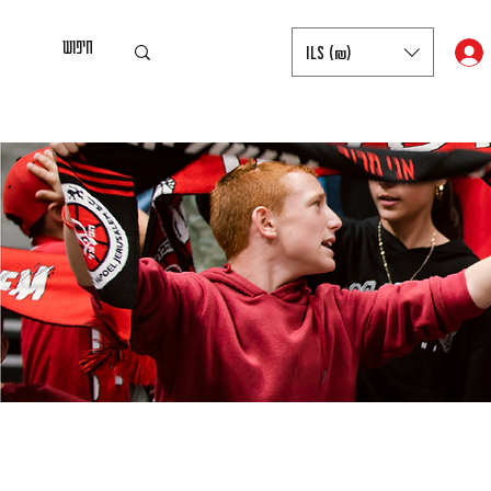
ILS (₪)