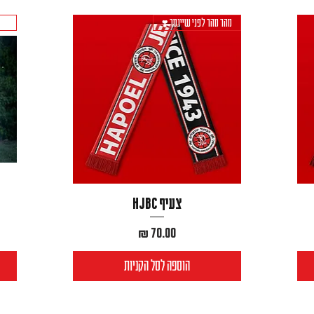
מהר מהר לפני שייגמר ❣️
במי
צעיף HJBC
מחיר
הוספה לסל הקניות