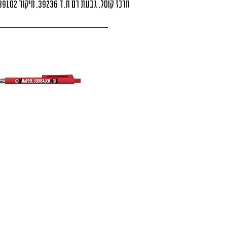
מרכז קוסל, גבעת רם ת.ד 39236, מיקוד 9139102 ירושלים, ישראל
תקנון 