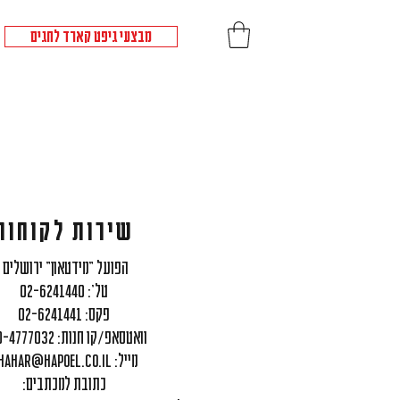
מבצעי גיפט קארד לחגים
שירות לקוחות
הפועל "מידטאון" ירושלים
טל׳: 02-6241440
פקס: 02-6241441
וואטסאפ/קו חנות: 050-4777032
:מייל
hahar@hapoel.co.il
:כתובת למכתבים