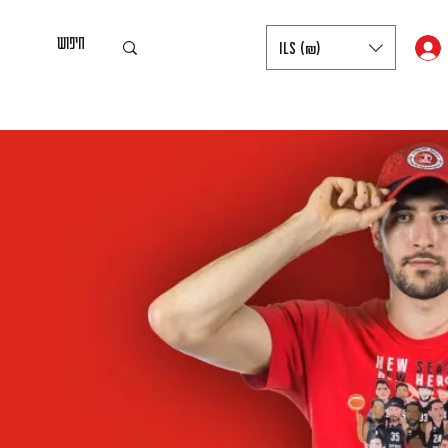
ILS (₪)