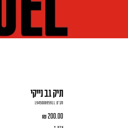
תיק גב נייקי
מק"ט: 194500895911
מחיר
צבע
*