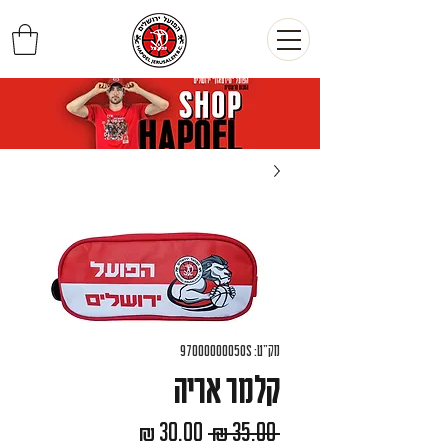
מק"ט: 9700000005OS
קלמר אריה
מחיר
מחיר
 ‏35.00 ‏₪ 