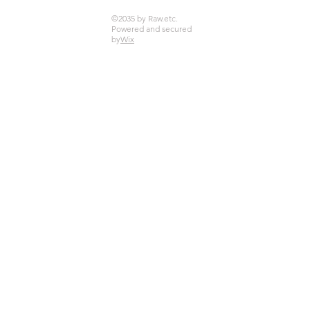
©2035 by Raw.etc.
The Hapoel Jerusalem produ
Powered and secured
by
Wix
reserv