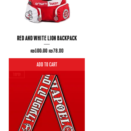
Red and white lion backpack
Regular Price
Sale Price
₪100.00
₪78.00
Add to Cart
מיוחד!