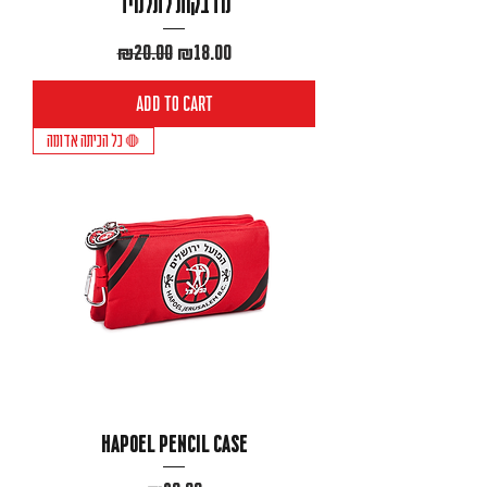
מדבקות לתלמיד
Regular Price
Sale Price
₪20.00
₪18.00
Add to Cart
כל הכיתה אדומה 🛑
Hapoel pencil case