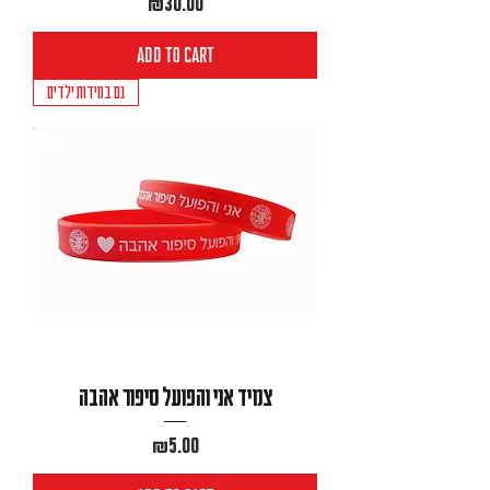
Price
₪30.00
Add to Cart
גם במידות ילדים
צמיד אני והפועל סיפור אהבה
Price
₪5.00