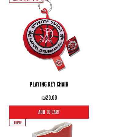
Playing key chain
Price
₪20.00
Add to Cart
מיוחד!