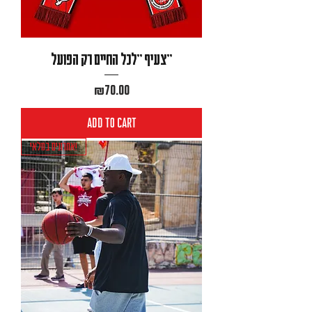
״צעיף ״לכל החיים רק הפועל
Price
₪70.00
Add to Cart
אחרונים במלאי!