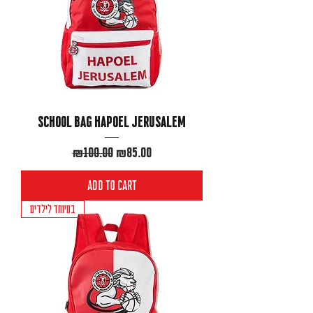
School bag Hapoel Jerusalem
Regular Price
Sale Price
₪100.00
₪85.00
Add to Cart
במיוחד לילדים