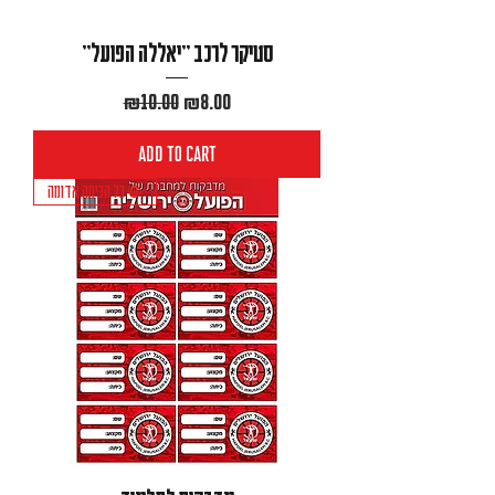
סטיקר לרכב ״יאללה הפועל״
Regular Price
Sale Price
₪10.00
₪8.00
Add to Cart
כל הכיתה אדומה 🛑