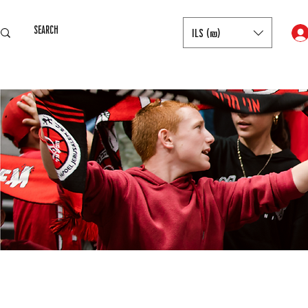
ILS (₪)