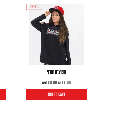
במבצע!
קפוצ׳ון חורף
Regular Price
Sale Price
₪120.00
₪96.00
Add to Cart